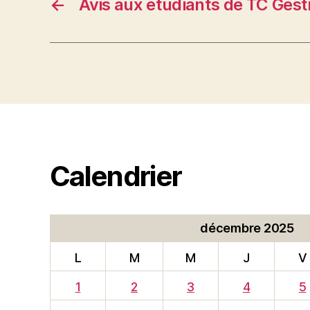
←
Avis aux étudiants de TC Gest
Calendrier
décembre 2025
L
M
M
J
V
1
2
3
4
5