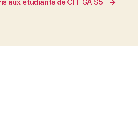
is aux étudiants de CFF GA S5
→