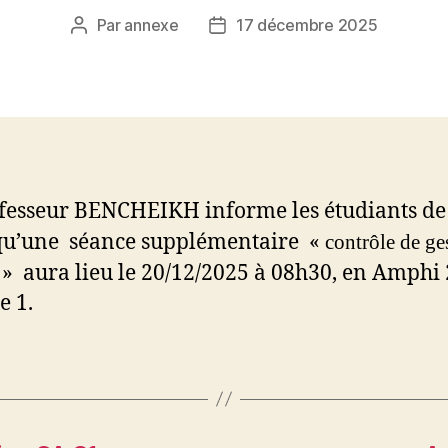
Par
annexe
17 décembre 2025
Auteur
Date
de
de
l’article
l’article
fesseur BENCHEIKH informe les étudiants de
u’une séance supplémentaire «
contrôle de ge
» aura lieu le 20/12/2025 à 08h30, en Amphi 
 1.