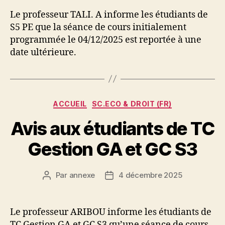
l’article
l’article
Le professeur TALI. A informe les étudiants de
S5 PE que la séance de cours initialement
programmée le 04/12/2025 est reportée à une
date ultérieure.
Catégories
ACCUEIL
SC.ECO & DROIT (FR)
Avis aux étudiants de TC
Gestion GA et GC S3
Par
annexe
4 décembre 2025
Auteur
Date
de
de
l’article
l’article
Le professeur ARIBOU informe les étudiants de
TC Gestion GA et GC S3 qu’une séance de cours