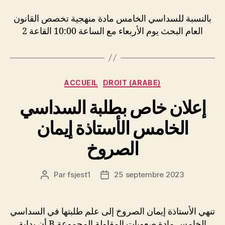
بالنسبة للسداسي الخامس مادة منهجية تخصص القانون
العام البحث يوم الأربعاء مع الساعة 10:00 القاعة 2
Catégories
ACCUEIL
DROIT (ARABE)
إعلان خاص بطلبة السداسي
الخامس الأستاذة إيمان
الصروخ
Par
fsjest1
25 septembre 2023
Auteur
Date
de
de
l’article
l’article
تنهي الأستاذة إيمان الصروخ إلى علم طلبتها في السداسي
الخامس مادة صعوبات المقاولة المجموعة B أن بداية