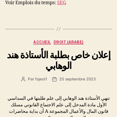
Voir Emplois du temps:
SEG
Catégories
ACCUEIL
DROIT (ARABE)
إعلان خاص بطلبة الأستاذة هند
الوهابي
Par
fsjest1
25 septembre 2023
Auteur
Date
de
de
l’article
l’article
تنهي الأستاذة هند الوهابي إلى علم طلبتها في السداسي
الأول مادة المدخل إلى علم الاجتماع القانوني مسلك
قانون المال والأعمال المجموعة A أن بداية محاضرات