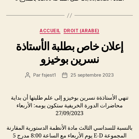
Catégories
ACCUEIL
DROIT (ARABE)
إعلان خاص بطلبة الأستاذة
نسرين بوخيزو
Par
fsjest1
25 septembre 2023
Auteur
Date
de
de
l’article
l’article
تنهي الأستاذةة نسرين بوخيزو إلى علم طلبتها أن بداية
محاضرات الدورة الخريفية ستكون يومه: الأربعاء
27/09/2023
بالنسبة للسداسي الثالث مادة الأنظمة الدستورية المقارنة
المجموعة E-D يوم الأربعاء مع الساعة 8:00 مدرج 5