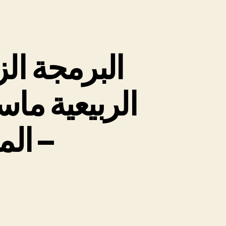
البرمجة الز
الربيعية ماس
المنازعات – الزمن الميسر –