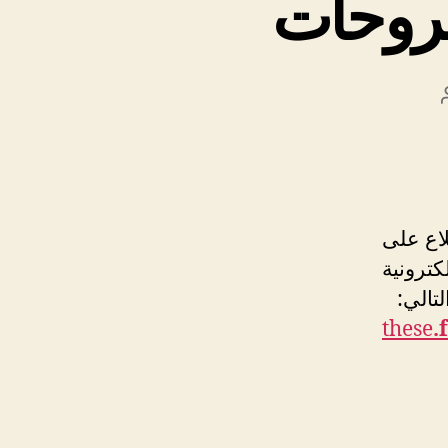
طروحات
لاع على
كترونية
التالي:
these
.