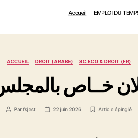
Accueil
EMPLOI DU TEMP
Catégories
ACCUEIL
DROIT (ARABE)
SC.ECO & DROIT (FR)
Par
fsjest
22 juin 2026
Article épinglé
Auteur
Date
de
de
l’article
l’article