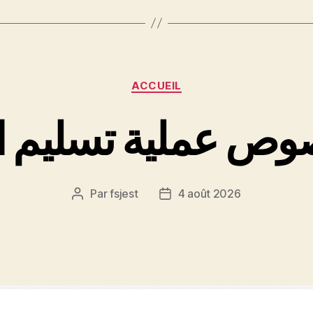
Catégories
ACCUEIL
وص عملية تسليم ا
Par
fsjest
4 août 2026
Auteur
Date
de
de
l’article
l’article