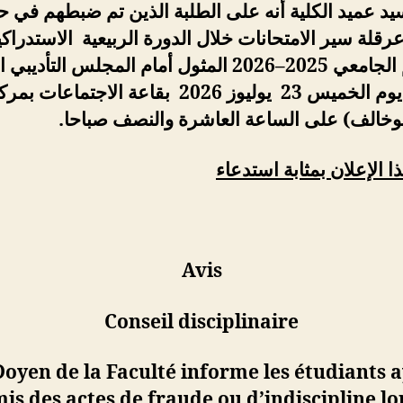
يد عميد الكلية أنه
على الطلبة الذين تم ضبطهم في حا
قلة سير الامتحانات خلال الدورة
الربيعية الاستدراك
الجامعي
2025
–
2026
ا
لمثول أمام المجلس التأديبي
ا
سينعقد يوم الخميس 23 يوليوز 2026 بقاعة الاجتماعات بم
بوخالف)
على الساعة العاشرة والنصف
صباحا.
ذا الإعلان بمثابة استدعاء
Avis
Conseil disciplinaire
Doyen de la Faculté informe
les étudiants 
s des actes de fraude ou d’indiscipline lo