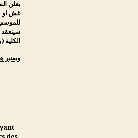
يعلن الس
غش او عر
للموسم 
الكلية (
ويعتبر ه
ayant
rs des