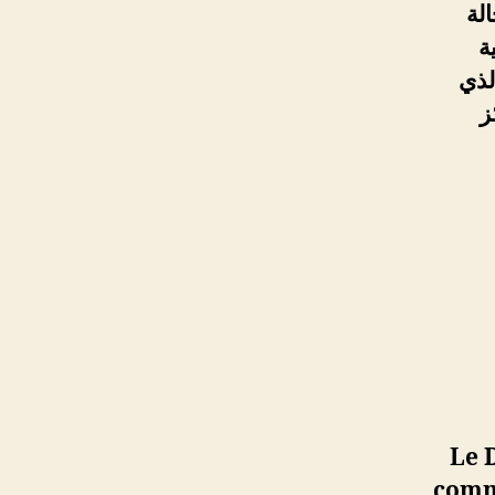
لة
ية
لذي
ركز
Le 
commi