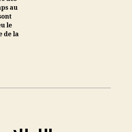
mps au
sont
u le
e de la