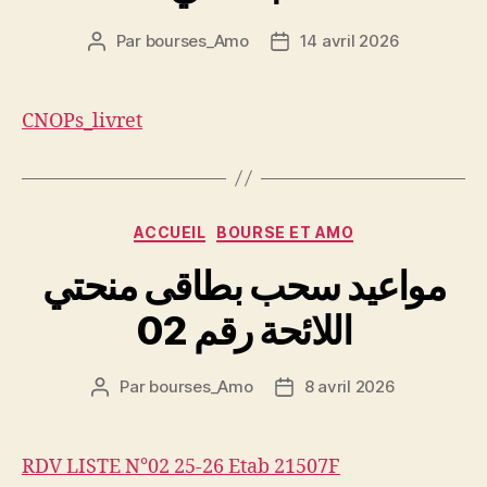
Par
bourses_Amo
14 avril 2026
Auteur
Date
de
de
l’article
l’article
CNOPs_livret
Catégories
ACCUEIL
BOURSE ET AMO
مواعيد سحب بطاقى منحتي
اللائحة رقم 02
Par
bourses_Amo
8 avril 2026
Auteur
Date
de
de
l’article
l’article
RDV LISTE N°02 25-26 Etab 21507F