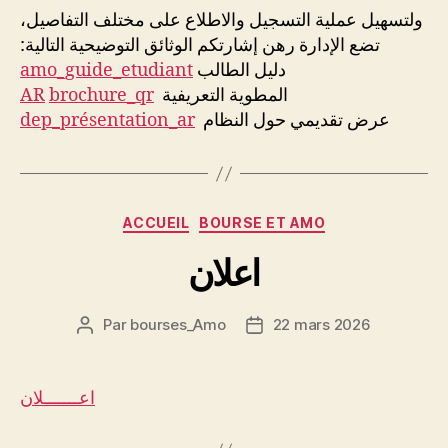
ولتسهيل عملية التسجيل والاطلاع على مختلف التفاصيل،
تضع الإدارة رهن إشارتكم الوثائق التوضيحية التالية:
amo_guide_etudiant
دليل الطالب
AR
brochure_qr
المطوية التعريفية
dep_présentation_ar
عرض تقديمي حول النظام
Catégories
ACCUEIL
BOURSE ET AMO
اعلان
Par
bourses_Amo
22 mars 2026
Auteur
Date
de
de
l’article
l’article
اعـــــــلان