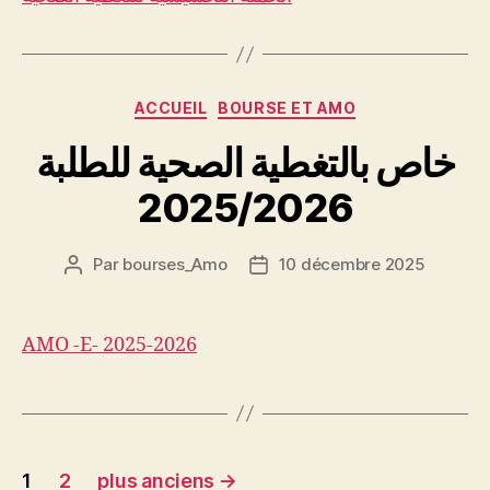
Catégories
ACCUEIL
BOURSE ET AMO
خاص بالتغطية الصحية للطلبة
2025/2026
Par
bourses_Amo
10 décembre 2025
Auteur
Date
de
de
l’article
l’article
AMO -E- 2025-2026
Pagination
1
2
plus anciens
→