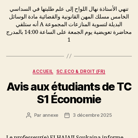
l’article
l’article
تنهي الأستاذة نهال اللواح إلى علم طلبتها في السداسي
الخامس مسلك المهن القانونية والقضائية مادة الوسائل
البديلة لتسوية المنازعات المجموعة A أنه ستلقي
محاضرة تعويضية يوم الجمعة على الساعة 14:00 بالمدرج
1
Catégories
ACCUEIL
SC.ECO & DROIT (FR)
Avis aux étudiants de TC
S1 Économie
Par
annexe
3 décembre 2025
Auteur
Date
de
de
l’article
l’article
Le professeur(e) ELHAJAJI Soukaina informe