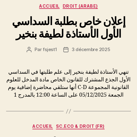
Catégories
ACCUEIL
DROIT (ARABE)
إعلان خاص بطلبة السداسي
الأول الأستاذة لطيفة بنخير
Par
fsjest1
3 décembre 2025
Auteur
Date
de
de
l’article
l’article
تنهي الأستاذة لطيفة بنخير إلى علم طلبتها في السداسي
الأول الجذع المشترك للقانون الخاص مادة المدخل للعلوم
القانونية المجموعة C-D أنها ستلقي محاضرة إضافية يوم
الجمعة 05/12/2025 على الساعة 12:00 بالمدرج 1
Catégories
ACCUEIL
SC.ECO & DROIT (FR)