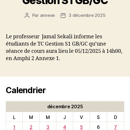
Gestion S1 GB/GC
Par
annexe
3 décembre 2025
Auteur
Date
de
de
l’article
l’article
Le professeur Jamal Sekali informe les
étudiants de TC Gestion S1 GB/GC qu’une
séance de cours aura lieu le 05/12/2025 à 14h00,
en Amphi 2 Annexe 1.
Calendrier
décembre 2025
L
M
M
J
V
S
D
1
2
3
4
5
6
7