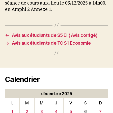
séance de cours aura lieu le 05/12/2025 à 14h00,
en Amphi 2 Annexe 1.
←
Avis aux étudiants de S5 EI ( Avis corrigé)
→
Avis aux étudiants de TC S1 Economie
Calendrier
décembre 2025
L
M
M
J
V
S
D
1
2
3
4
5
6
7