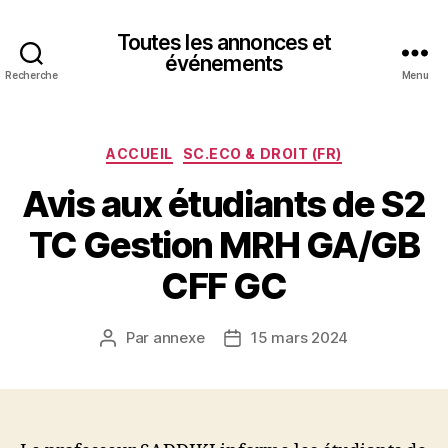
Toutes les annonces et
événements
Recherche
Menu
Catégories
ACCUEIL
SC.ECO & DROIT (FR)
Avis aux étudiants de S2
TC Gestion MRH GA/GB
CFF GC
Par
annexe
15 mars 2024
Auteur
Date
de
de
l’article
l’article