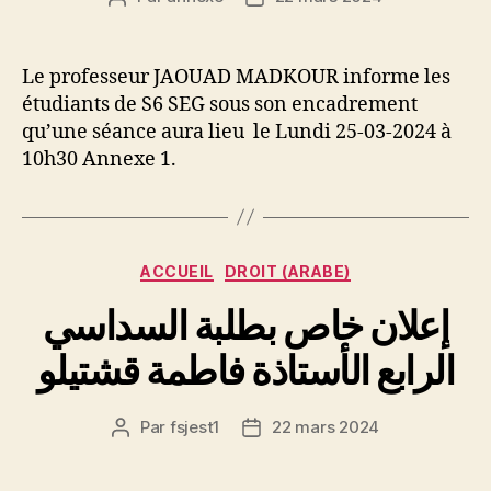
de
de
l’article
l’article
Le professeur JAOUAD MADKOUR informe les
étudiants de S6 SEG sous son encadrement
qu’une séance aura lieu le Lundi 25-03-2024 à
10h30 Annexe 1.
Catégories
ACCUEIL
DROIT (ARABE)
إعلان خاص بطلبة السداسي
الرابع الأستاذة فاطمة قشتيلو
Par
fsjest1
22 mars 2024
Auteur
Date
de
de
l’article
l’article