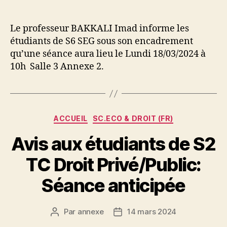
de
de
l’article
l’article
Le professeur BAKKALI Imad informe les
étudiants de S6 SEG sous son encadrement
qu’une séance aura lieu le Lundi 18/03/2024 à
10h Salle 3 Annexe 2.
Catégories
ACCUEIL
SC.ECO & DROIT (FR)
Avis aux étudiants de S2
TC Droit Privé/Public:
Séance anticipée
Par
annexe
14 mars 2024
Auteur
Date
de
de