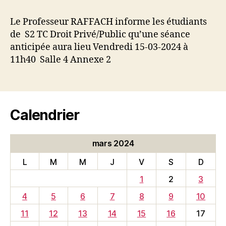
l’article
l’article
Le Professeur RAFFACH informe les étudiants
de S2 TC Droit Privé/Public qu’une séance
anticipée aura lieu Vendredi 15-03-2024 à
11h40 Salle 4 Annexe 2
Calendrier
mars 2024
L
M
M
J
V
S
D
1
2
3
4
5
6
7
8
9
10
11
12
13
14
15
16
17