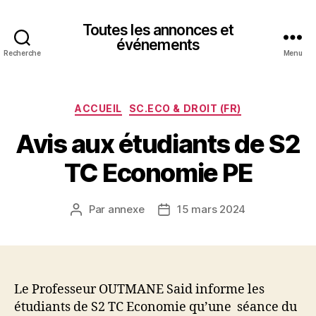
Toutes les annonces et
événements
Recherche
Menu
Catégories
ACCUEIL
SC.ECO & DROIT (FR)
Avis aux étudiants de S2
TC Economie PE
Par
annexe
15 mars 2024
Auteur
Date
de
de
l’article
l’article
Le Professeur OUTMANE Said informe les
étudiants de S2 TC Economie qu’une séance du