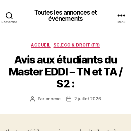
Toutes les annonces et
événements
Recherche
Menu
Catégories
ACCUEIL
SC.ECO & DROIT (FR)
Avis aux étudiants du
Master EDDI – TN et TA /
S2 :
Par
annexe
2 juillet 2026
Auteur
Date
de
de
l’article
l’article