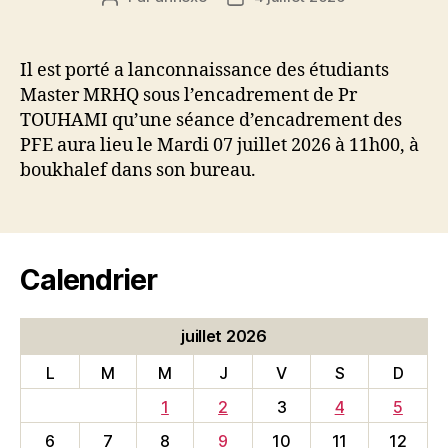
de
de
l’article
l’article
Il est porté a lanconnaissance des étudiants
Master MRHQ sous l’encadrement de Pr
TOUHAMI qu’une séance d’encadrement des
PFE aura lieu le Mardi 07 juillet 2026 à 11h00, à
boukhalef dans son bureau.
Calendrier
juillet 2026
L
M
M
J
V
S
D
1
2
3
4
5
6
7
8
9
10
11
12