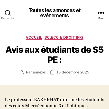
Toutes les annonces et
événements
Recherche
Menu
Catégories
ACCUEIL
SC.ECO & DROIT (FR)
Avis aux étudiants de S5
PE :
Par
annexe
15 décembre 2025
Auteur
Date
de
de
l’article
l’article
Le professeur BAKHKHAT informe les étudiants
des cours Microéconomie 3 et Politiques