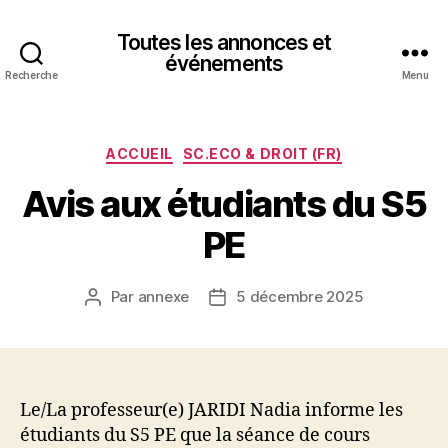
Toutes les annonces et
événements
Recherche
Menu
Catégories
ACCUEIL
SC.ECO & DROIT (FR)
Avis aux étudiants du S5
PE
Par
annexe
5 décembre 2025
Auteur
Date
de
de
l’article
l’article
Le/La professeur(e) JARIDI Nadia informe les
étudiants du S5 PE que la séance de cours