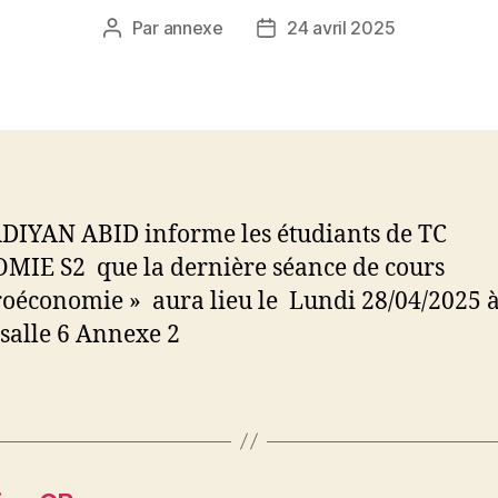
Par
annexe
24 avril 2025
Auteur
Date
de
de
l’article
l’article
DIYAN ABID informe les étudiants de TC
IE S2 que la dernière séance de cours
oéconomie » aura lieu le Lundi 28/04/2025 
salle 6 Annexe 2