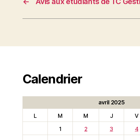
←
Avis aux étudiants de TC Gest
Calendrier
avril 2025
L
M
M
J
V
1
2
3
4