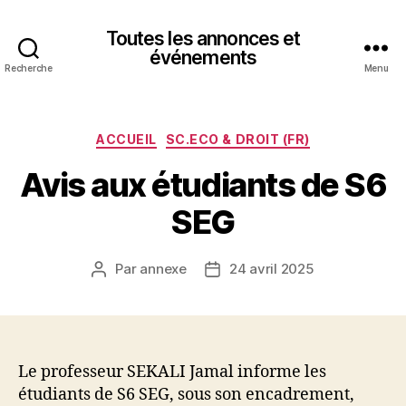
Toutes les annonces et
événements
Recherche
Menu
Catégories
ACCUEIL
SC.ECO & DROIT (FR)
Avis aux étudiants de S6
SEG
Par
annexe
24 avril 2025
Auteur
Date
de
de
l’article
l’article
Le professeur SEKALI Jamal informe les
étudiants de S6 SEG, sous son encadrement,