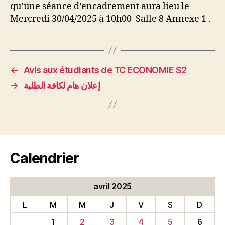
qu’une séance d’encadrement aura lieu le
Mercredi 30/04/2025 à 10h00 Salle 8 Annexe 1 .
←
Avis aux étudiants de TC ECONOMIE S2
→
إعلان هام لكافة الطلبة
Calendrier
avril 2025
L
M
M
J
V
S
D
1
2
3
4
5
6