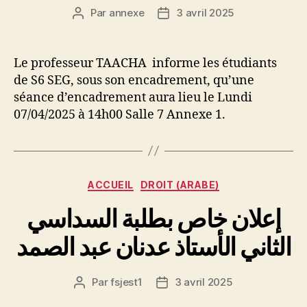
Par
annexe
3 avril 2025
Auteur
Date
de
de
l’article
l’article
Le professeur TAACHA informe les étudiants
de S6 SEG, sous son encadrement, qu’une
séance d’encadrement aura lieu le Lundi
07/04/2025 à 14h00 Salle 7 Annexe 1.
Catégories
ACCUEIL
DROIT (ARABE)
إعلان خاص بطلبة السداسي
الثاني الأستاذ عدنان عبد الصمد
Par
fsjest1
3 avril 2025
Auteur
Date
de
de