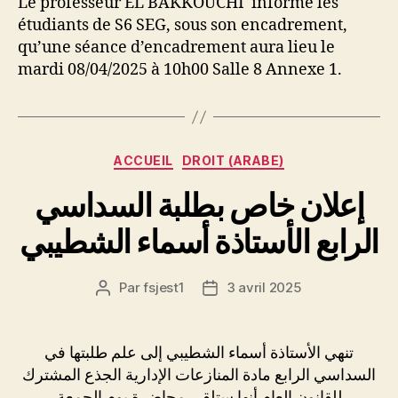
Le professeur EL BAKKOUCHI informe les
étudiants de S6 SEG, sous son encadrement,
qu’une séance d’encadrement aura lieu le
mardi 08/04/2025 à 10h00 Salle 8 Annexe 1.
Catégories
ACCUEIL
DROIT (ARABE)
إعلان خاص بطلبة السداسي
الرابع الأستاذة أسماء الشطيبي
Par
fsjest1
3 avril 2025
Auteur
Date
de
de
l’article
l’article
تنهي الأستاذة أسماء الشطيبي إلى علم طلبتها في
السداسي الرابع مادة المنازعات الإدارية الجذع المشترك
للقانون العام أنها ستلقي محاضرة يوم الجمعة