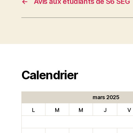
←
Avis aux étudiants de S6 SEG
Calendrier
mars 2025
L
M
M
J
V