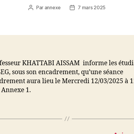
Par
annexe
7 mars 2025
Auteur
Date
de
de
l’article
l’article
fesseur KHATTABI AISSAM informe les étudi
SEG, sous son encadrement, qu’une séance
drement aura lieu le Mercredi 12/03/2025 à 
7 Annexe 1.