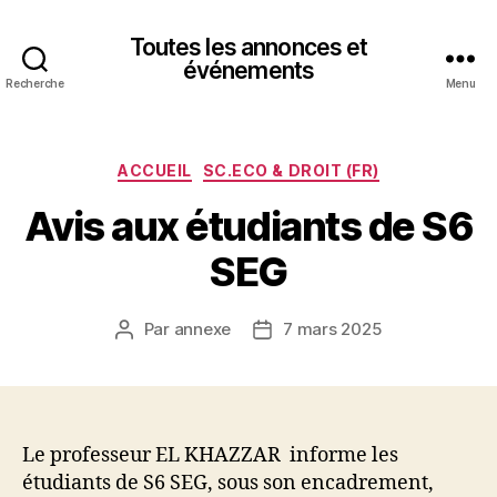
Toutes les annonces et
événements
Recherche
Menu
Catégories
ACCUEIL
SC.ECO & DROIT (FR)
Avis aux étudiants de S6
SEG
Par
annexe
7 mars 2025
Auteur
Date
de
de
l’article
l’article
Le professeur EL KHAZZAR informe les
étudiants de S6 SEG, sous son encadrement,