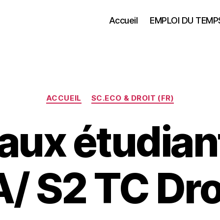
Accueil
EMPLOI DU TEMP
Catégories
ACCUEIL
SC.ECO & DROIT (FR)
 aux étudian
/ S2 TC Droi