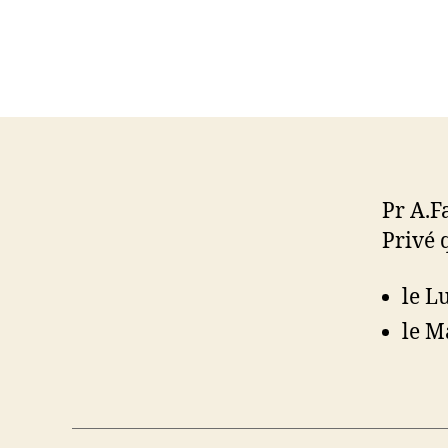
Pr A.F
Privé 
le L
le M