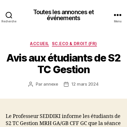
Toutes les annonces et
événements
Recherche
Menu
Catégories
ACCUEIL
SC.ECO & DROIT (FR)
Avis aux étudiants de S2
TC Gestion
Par
annexe
12 mars 2024
Auteur
Date
de
de
l’article
l’article
Le Professeur SEDDIKI informe les étudiants de
S2 TC Gestion MRH GA/GB CFF GC que la séance