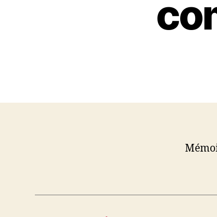
co
Mémoir