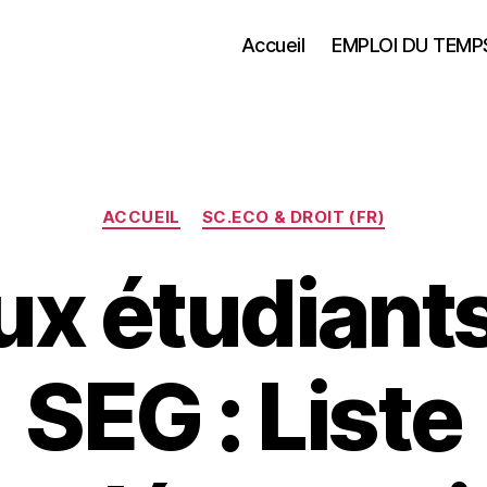
Accueil
EMPLOI DU TEMP
Catégories
ACCUEIL
SC.ECO & DROIT (FR)
ux étudiant
SEG : Liste