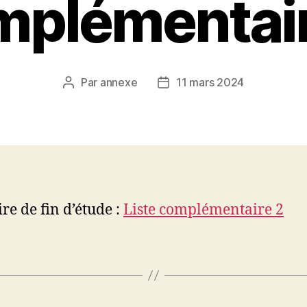
mplémentair
Par
annexe
11 mars 2024
Auteur
Date
de
de
l’article
l’article
e de fin d’étude :
Liste complémentaire 2