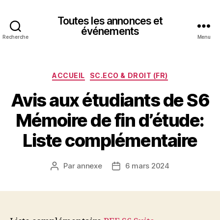
Toutes les annonces et
événements
Recherche
Menu
Catégories
ACCUEIL
SC.ECO & DROIT (FR)
Avis aux étudiants de S6
Mémoire de fin d’étude:
Liste complémentaire
Par
annexe
6 mars 2024
Auteur
Date
de
de
l’article
l’article