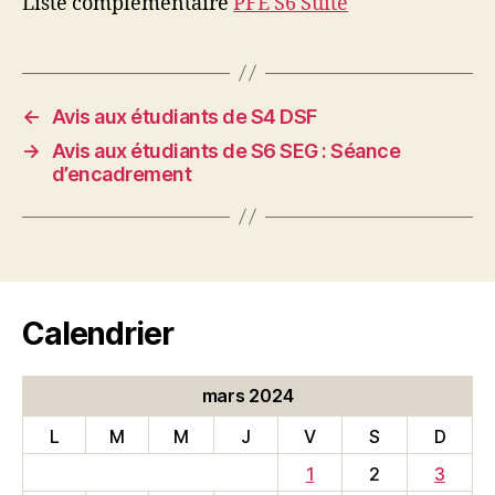
Liste complémentaire
PFE S6 Suite
←
Avis aux étudiants de S4 DSF
→
Avis aux étudiants de S6 SEG : Séance
d’encadrement
Calendrier
mars 2024
L
M
M
J
V
S
D
1
2
3