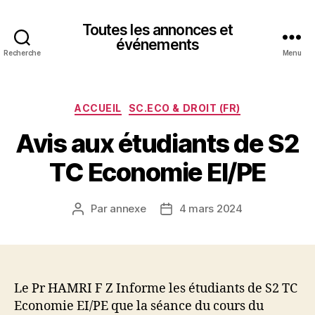
Toutes les annonces et
événements
Recherche
Menu
Catégories
ACCUEIL
SC.ECO & DROIT (FR)
Avis aux étudiants de S2
TC Economie EI/PE
Par
annexe
4 mars 2024
Auteur
Date
de
de
l’article
l’article
Le Pr HAMRI F Z Informe les étudiants de S2 TC
Economie EI/PE que la séance du cours du