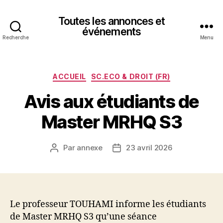
Toutes les annonces et
événements
Recherche
Menu
Catégories
ACCUEIL
SC.ECO & DROIT (FR)
Avis aux étudiants de
Master MRHQ S3
Par
annexe
23 avril 2026
Auteur
Date
de
de
l’article
l’article
Le professeur TOUHAMI informe les étudiants
de Master MRHQ S3 qu’une séance