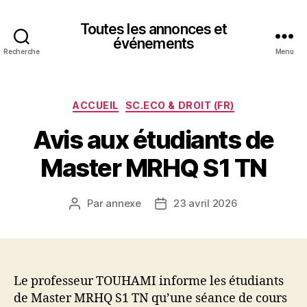
Toutes les annonces et
événements
Recherche
Menu
Catégories
ACCUEIL
SC.ECO & DROIT (FR)
Avis aux étudiants de
Master MRHQ S1 TN
Par
annexe
23 avril 2026
Auteur
Date
de
de
l’article
l’article
Le professeur TOUHAMI informe les étudiants
de Master MRHQ S1 TN qu’une séance de cours