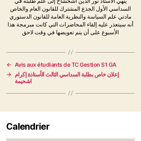
ينهي الأستاذ نور الدين أشحشاح إلى علم طلبته في
السداسي الأول الجذع المشترك للقانون العام والخاص
مادتي علم السياسة والنظرية العامة للقانون الدستوري
أنه سيتعذر عليه إلقاء المحاضرات التي كانت مبرمجة هذا
الأسبوع على أن يتم تعويضها في وقت لاحق
←
Avis aux étudiants de TC Gestion S1 GA
→
إعلان خاص بطلبة السداسي الثالث الأستاذة إكرام
اشحيمة
Calendrier