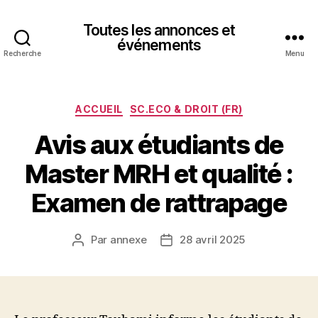
Toutes les annonces et
événements
Recherche
Menu
Catégories
ACCUEIL
SC.ECO & DROIT (FR)
Avis aux étudiants de
Master MRH et qualité :
Examen de rattrapage
Par
annexe
28 avril 2025
Auteur
Date
de
de
l’article
l’article