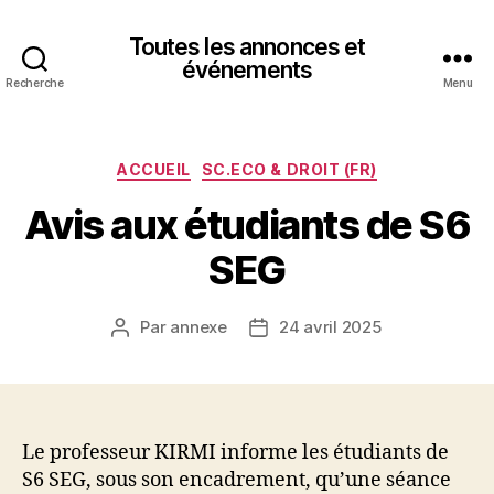
Toutes les annonces et
événements
Recherche
Menu
Catégories
ACCUEIL
SC.ECO & DROIT (FR)
Avis aux étudiants de S6
SEG
Par
annexe
24 avril 2025
Auteur
Date
de
de
l’article
l’article
Le professeur KIRMI informe les étudiants de
S6 SEG, sous son encadrement, qu’une séance