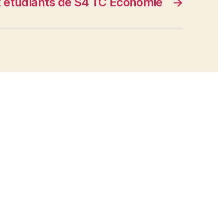
x étudiants de S4 TC Economie
→