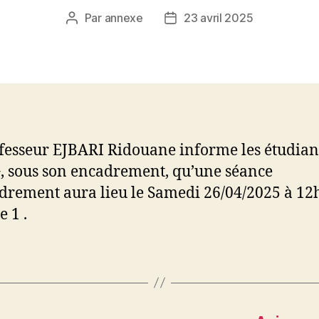
Par
annexe
23 avril 2025
Auteur
Date
de
de
l’article
l’article
fesseur EJBARI Ridouane informe les étudian
, sous son encadrement, qu’une séance
drement aura lieu le Samedi 26/04/2025 à 1
 1 .