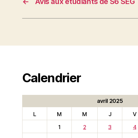
←
Avis aux étudiants de S6 SEG
Calendrier
avril 2025
L
M
M
J
V
1
2
3
4