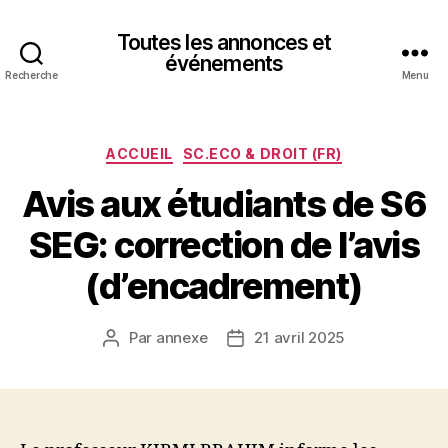
Toutes les annonces et
événements
Recherche
Menu
Catégories
ACCUEIL
SC.ECO & DROIT (FR)
Avis aux étudiants de S6
SEG: correction de l’avis
(d’encadrement)
Par
annexe
21 avril 2025
Auteur
Date
de
de
l’article
l’article