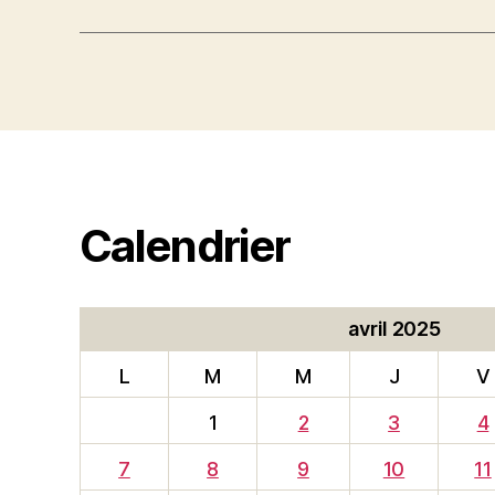
Calendrier
avril 2025
L
M
M
J
V
1
2
3
4
7
8
9
10
11