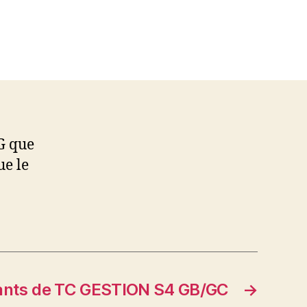
EG que
ue le
iants de TC GESTION S4 GB/GC
→