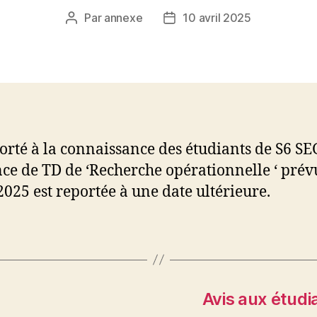
Par
annexe
10 avril 2025
Auteur
Date
de
de
l’article
l’article
 porté à la connaissance des étudiants de S6 S
nce de TD de ‘Recherche opérationnelle ‘ prév
2025 est reportée à une date ultérieure.
Avis aux étud