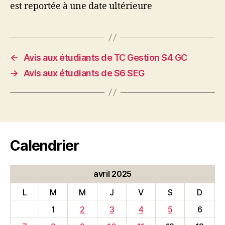
est reportée à une date ultérieure
←
Avis aux étudiants de TC Gestion S4 GC
→
Avis aux étudiants de S6 SEG
Calendrier
avril 2025
L
M
M
J
V
S
D
1
2
3
4
5
6