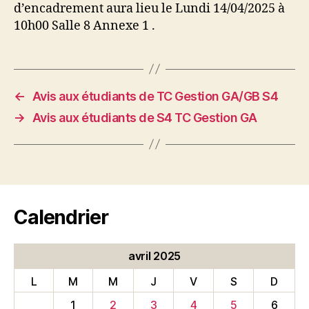
d’encadrement aura lieu le Lundi 14/04/2025 à
10h00 Salle 8 Annexe 1 .
←
Avis aux étudiants de TC Gestion GA/GB S4
→
Avis aux étudiants de S4 TC Gestion GA
Calendrier
avril 2025
L
M
M
J
V
S
D
1
2
3
4
5
6