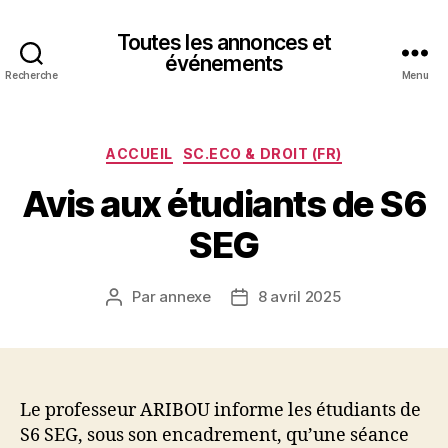
Toutes les annonces et
événements
Recherche
Menu
Catégories
ACCUEIL
SC.ECO & DROIT (FR)
Avis aux étudiants de S6
SEG
Par
annexe
8 avril 2025
Auteur
Date
de
de
l’article
l’article
Le professeur ARIBOU informe les étudiants de
S6 SEG, sous son encadrement, qu’une séance