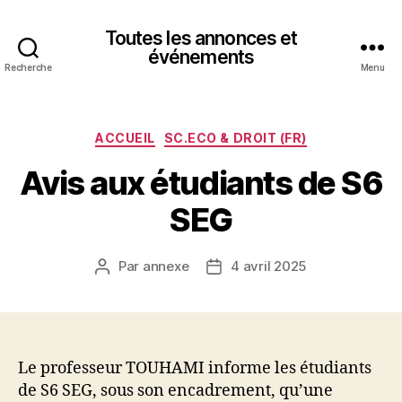
Toutes les annonces et
événements
Recherche
Menu
Catégories
ACCUEIL
SC.ECO & DROIT (FR)
Avis aux étudiants de S6
SEG
Par
annexe
4 avril 2025
Auteur
Date
de
de
l’article
l’article
Le professeur TOUHAMI informe les étudiants
de S6 SEG, sous son encadrement, qu’une