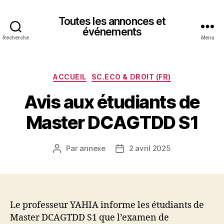
Toutes les annonces et
événements
Recherche
Menu
Catégories
ACCUEIL
SC.ECO & DROIT (FR)
Avis aux étudiants de
Master DCAGTDD S1
Par
annexe
2 avril 2025
Auteur
Date
de
de
l’article
l’article
Le professeur YAHIA informe les étudiants de
Master DCAGTDD S1 que l’examen de