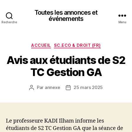
Toutes les annonces et
événements
Recherche
Menu
Catégories
ACCUEIL
SC.ECO & DROIT (FR)
Avis aux étudiants de S2
TC Gestion GA
Par
annexe
25 mars 2025
Auteur
Date
de
de
l’article
l’article
Le professeure KADI Ilham informe les
étudiants de S2 TC Gestion GA que la séance de