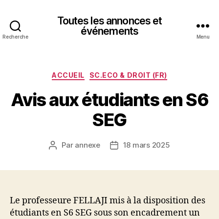
Toutes les annonces et
événements
Recherche
Menu
Catégories
ACCUEIL
SC.ECO & DROIT (FR)
Avis aux étudiants en S6
SEG
Par
annexe
18 mars 2025
Auteur
Date
de
de
l’article
l’article
Le professeure FELLAJI mis à la disposition des
étudiants en S6 SEG sous son encadrement un