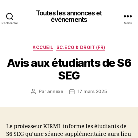
Toutes les annonces et
événements
Recherche
Menu
Catégories
ACCUEIL
SC.ECO & DROIT (FR)
Avis aux étudiants de S6
SEG
Par
annexe
17 mars 2025
Auteur
Date
de
de
l’article
l’article
Le professeur KIRMI informe les étudiants de
S6 SEG qu’une séance supplémentaire aura lieu