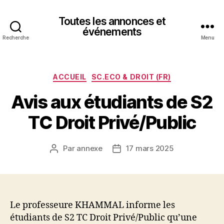
Toutes les annonces et
événements
Recherche
Menu
Catégories
ACCUEIL
SC.ECO & DROIT (FR)
Avis aux étudiants de S2
TC Droit Privé/Public
Par
annexe
17 mars 2025
Auteur
Date
de
de
l’article
l’article
Le professeure KHAMMAL informe les
étudiants de S2 TC Droit Privé/Public qu’une