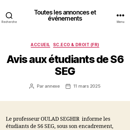
Toutes les annonces et
événements
Recherche
Menu
Catégories
ACCUEIL
SC.ECO & DROIT (FR)
Avis aux étudiants de S6
SEG
Par
annexe
11 mars 2025
Auteur
Date
de
de
l’article
l’article
Le professeur OULAD SEGHIR informe les
étudiants de S6 SEG, sous son encadrement,