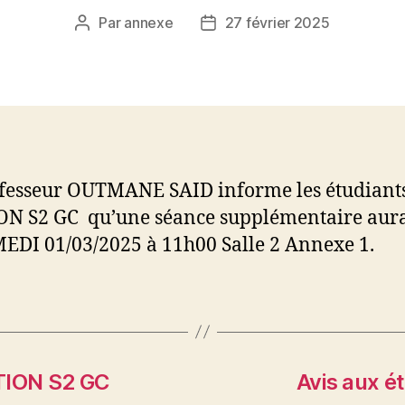
Par
annexe
27 février 2025
Auteur
Date
de
de
l’article
l’article
fesseur OUTMANE SAID informe les étudiant
N S2 GC qu’une séance supplémentaire aura
EDI 01/03/2025 à 11h00 Salle 2 Annexe 1.
STION S2 GC
Avis aux é