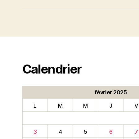
Calendrier
février 2025
L
M
M
J
V
3
4
5
6
7