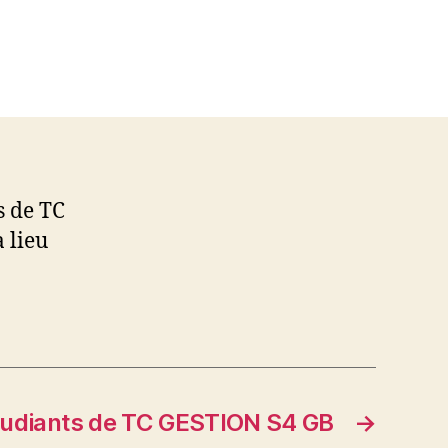
s de TC
 lieu
tudiants de TC GESTION S4 GB
→