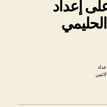
على إعداد
 الحليمي
عداد
اثنين