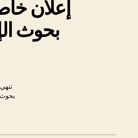
إعلان خاص 
بحوث الإج
تنهي 
بحوث ا