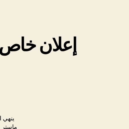
إعلان خاص ب
ينهي ا
ماستر ال