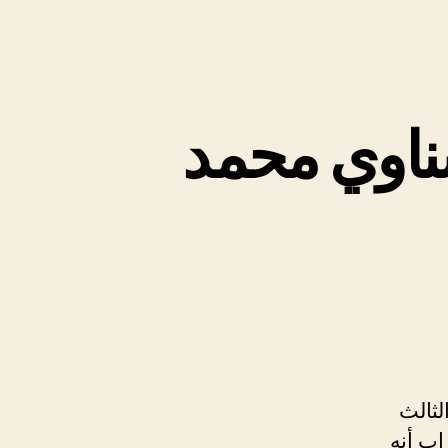
سناوي محمد
لثالث
راب أنه