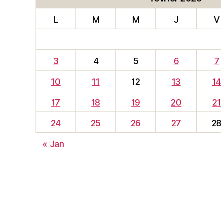
L
M
M
J
V
3
4
5
6
7
10
11
12
13
1
17
18
19
20
21
24
25
26
27
2
« Jan