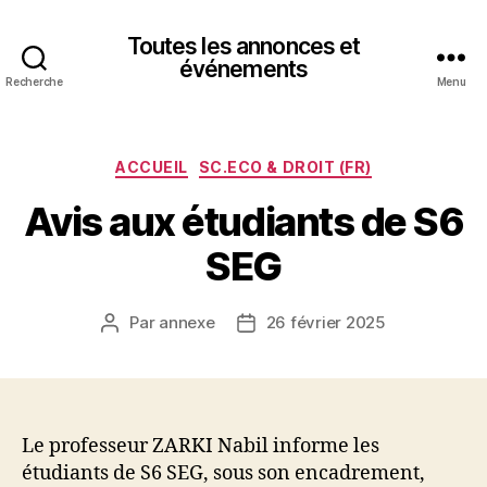
Toutes les annonces et
événements
Recherche
Menu
Catégories
ACCUEIL
SC.ECO & DROIT (FR)
Avis aux étudiants de S6
SEG
Par
annexe
26 février 2025
Auteur
Date
de
de
l’article
l’article
Le professeur ZARKI Nabil informe les
étudiants de S6 SEG, sous son encadrement,