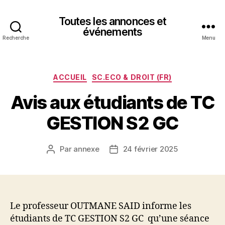
Toutes les annonces et
événements
Recherche
Menu
Catégories
ACCUEIL
SC.ECO & DROIT (FR)
Avis aux étudiants de TC
GESTION S2 GC
Par
annexe
24 février 2025
Auteur
Date
de
de
l’article
l’article
Le professeur OUTMANE SAID informe les
étudiants de TC GESTION S2 GC qu’une séance