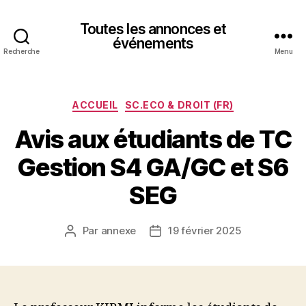
Toutes les annonces et
événements
Recherche
Menu
Catégories
ACCUEIL
SC.ECO & DROIT (FR)
Avis aux étudiants de TC
Gestion S4 GA/GC et S6
SEG
Par
annexe
19 février 2025
Auteur
Date
de
de
l’article
l’article