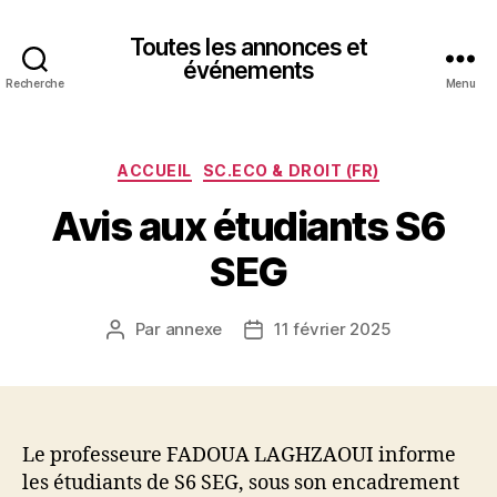
Toutes les annonces et
événements
Recherche
Menu
Catégories
ACCUEIL
SC.ECO & DROIT (FR)
Avis aux étudiants S6
SEG
Par
annexe
11 février 2025
Auteur
Date
de
de
l’article
l’article
Le professeure FADOUA LAGHZAOUI informe
les étudiants de S6 SEG, sous son encadrement