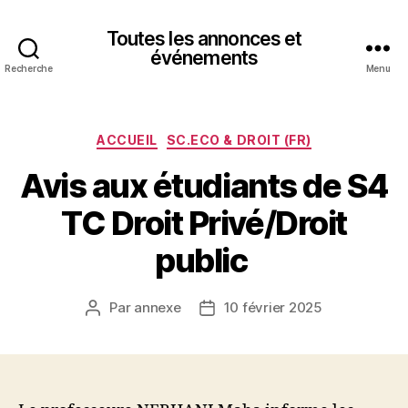
Toutes les annonces et
événements
Recherche
Menu
Catégories
ACCUEIL
SC.ECO & DROIT (FR)
Avis aux étudiants de S4
TC Droit Privé/Droit
public
Par
annexe
10 février 2025
Auteur
Date
de
de
l’article
l’article