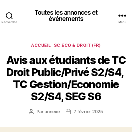
Toutes les annonces et
événements
Recherche
Menu
Catégories
ACCUEIL
SC.ECO & DROIT (FR)
Avis aux étudiants de TC
Droit Public/Privé S2/S4,
TC Gestion/Economie
S2/S4, SEG S6
Par
annexe
7 février 2025
Auteur
Date
de
de
l’article
l’article